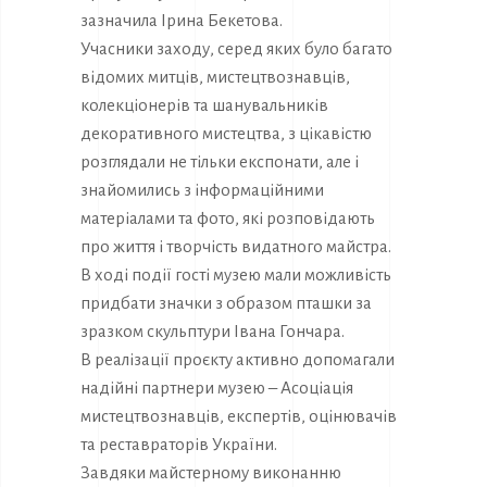
зазначила Ірина Бекетова.
Учасники заходу, серед яких було багато
відомих митців, мистецтвознавців,
колекціонерів та шанувальників
декоративного мистецтва, з цікавістю
розглядали не тільки експонати, але і
знайомились з інформаційними
матеріалами та фото, які розповідають
про життя і творчість видатного майстра.
В ході події гості музею мали можливість
придбати значки з образом пташки за
зразком скульптури Івана Гончара.
В реалізації проєкту активно допомагали
надійні партнери музею – Асоціація
мистецтвознавців, експертів, оцінювачів
та реставраторів України.
Завдяки майстерному виконанню