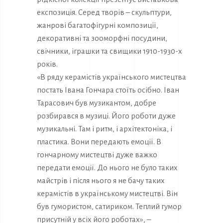
експозиція. Серед творів – скульптури,
жанрові багатофігурні композиції,
декоративні та зооморфні посудини,
свічники, іграшки та свищики 1910-1930-х
років.
«В ряду керамістів українського мистецтва
постать Івана Гончара стоїть осібно. Іван
Тарасович був музикантом, добре
розбирався в музиці. Його роботи дуже
музикальні. Там і ритм, і архітектоніка, і
пластика. Вони передають емоції. В
гончарному мистецтві дуже важко
передати емоції. До нього не було таких
майстрів і після нього я не бачу таких
керамістів в українському мистецтві. Він
був гумористом, сатириком. Теплий гумор
присутній у всіх його роботах», –