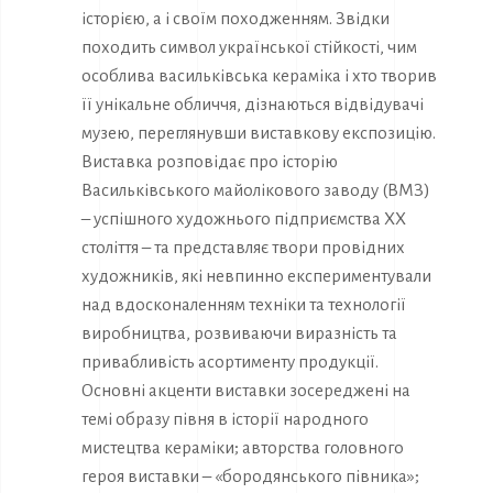
історією, а і своїм походженням. Звідки
походить символ української стійкості, чим
особлива васильківська кераміка і хто творив
її унікальне обличчя, дізнаються відвідувачі
музею, переглянувши виставкову експозицію.
Виставка розповідає про історію
Васильківського майолікового заводу (ВМЗ)
– успішного художнього підприємства ХХ
століття – та представляє твори провідних
художників, які невпинно експериментували
над вдосконаленням техніки та технології
виробництва, розвиваючи виразність та
привабливість асортименту продукції.
Основні акценти виставки зосереджені на
темі образу півня в історії народного
мистецтва кераміки; авторства головного
героя виставки – «бородянського півника»;