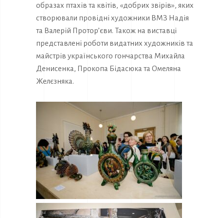
образах птахів та квітів, «добрих звірів», яких
створювали провідні художники ВМЗ Надія
та Валерій Протор’єви. Також на виставці
представлені роботи видатних художників та
майстрів українського гончарства Михайла
Денисенка, Прокопа Бідасюка та Омеляна
Желєзняка.