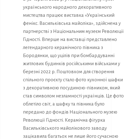
українського народного декоративного
мистецтва працює виставка «Український
фенікс. Васильківська майоліка», здійснена у
партнерстві з Національним музеєм Революції
Гідності. Вперше на виставці представлено
легендарного керамічного півника з
Бородянки, що уцілів при бомбардуванні
житлових будинків російськими військами у
березні 2022 р. Поштовхом для створення
спільного проєкту стало фото кухонної шафки
з декоративною посудиною-півником, який
став символом незламності українців. Це фото
облетіло світ, а шафку та півника було
передано до фондів Національного музею
Революції Гідності. Керамічна фігурка
Васильківського майолікового заводу
зацікавила багатьох не лише його сучасною