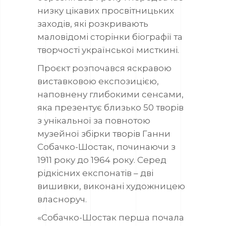
низку цікавих просвітницьких
заходів, які розкривають
маловідомі сторінки біографії та
творчості української мисткині.
Проєкт розпочався яскравою
виставковою експозицією,
наповнену глибокими сенсами,
яка презентує близько 50 творів
з унікальної за повнотою
музейної збірки творів Ганни
Собачко-Шостак, починаючи з
1911 року до 1964 року. Серед
рідкісних експонатів – дві
вишивки, виконані художницею
власноруч.
«Собачко-Шостак перша почала