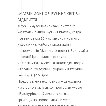
«МАТВІЙ ДОНЦОВ. БУЯННЯ КВІТІВ»:
ВІДКРИТТЯ
Друзі! В музеї відкрилась виставка
«Матвій Донцов. Буяння квітів», котра
презентувала 20 картин українського
художника, майстра краєвидів i
натюрмортів Матвія Донцова (1877-1974) з
колекції Ірпінського історико-
краєзнавчого музею, а також два твори
народної художниці України Катерини
Білокур (1900–1961).
Представлена експозиція – це частина
культурно-мистецької програми музею
«Білокурівський листопад», яка
традиційно проводиться в музеї і
присвячена пам’яті видатної мисткині