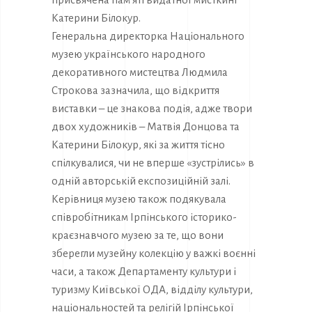
Катерини Білокур.
Генеральна директорка Національного
музею українського народного
декоративного мистецтва Людмила
Строкова зазначила, що відкриття
виставки – це знакова подія, адже твори
двох художників – Матвія Донцова та
Катерини Білокур, які за життя тісно
спілкувалися, чи не вперше «зустрілись» в
одній авторській експозиційній залі.
Керівниця музею також подякувала
співробітникам Ірпінського історико-
краєзнавчого музею за те, що вони
зберегли музейну колекцію у важкі воєнні
часи, а також Департаменту культури і
туризму Київської ОДА, відділу культури,
національностей та релігій Ірпінської