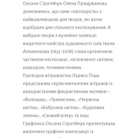
Оксана Стратійчук Олена Придувалова
домовились, що саме «прозорість» є
найважливішою для творів, які вони
відібрали для спільного експонування. А
вибрані твори з музейної колекції
видатного майстра художнього скла Івана
Аполлонова (1933-2018) стали органічною
частиною експозиції, наповненої світлом,
кольором, точними лініями.
Провідна вітражистка Лариса Піша
представила серію елегантних вітражів із
використанням флористичних мотивів –
«Волошка», «Трилисник», «Червона
квітка», «Бабусина квітка», «Бурхлива
зелень», «Свіжий вітер» та інші.
Графікеса Оксана Стратійчук презентувала
витончені графічні композиції із