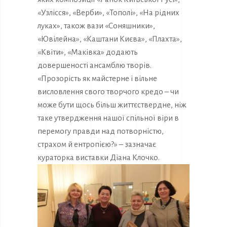
«Узлісся», «Верби», «Тополі», «На рідних
луках», також вази «Соняшники»,
«Ювілейна», «Каштани Києва», «Плахта»,
«Квіти», «Маківка» додають
довершеності ансамблю творів.
«Прозорість як майстерне і вільне
висловлення свого творчого кредо – чи
може бути щось більш життєствердне, ніж
таке утвердження нашої спільної віри в
перемогу правди над потворністю,
страхом й ентропією?» – зазначає
кураторка виставки Діана Клочко.