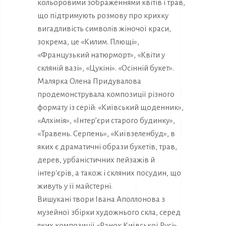
кольоровими зображеннями квітів і трав,
що підтримують розмову про крихку
вигадливість символів жіночої краси,
зокрема, це «Килим. Плющі»,
«Французький натюрморт», «Квіти у
скляній вазі», «Цукіні». «Осінній букет».
Малярка Олена Придувалова
продемонструвала композиції різного
формату із серій: «Київський щоденник»,
«Алхімія», «Інтер’єри старого будинку»,
«Травень. Серпень», «Київзеленбуд», в
яких є драматичні образи букетів, трав,
дерев, урбаністичних пейзажів й
інтер'єрів, а також і скляних посудин, що
живуть у її майстерні.
Вишукані твори Івана Аполлонова з
музейної збірки художнього скла, серед
яких композиції «Ранок Київської Русі»,