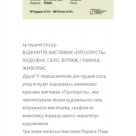
14 грудня 2024 р.
·
ВІДКРИТТЯ ВИСТАВКИ «ПРОЗОРІСТЬ»:
ХУДОЖНЄ СКЛО, ВІТРАЖ, ГРАФІКА,
ЖИВОПИС
Друзі! У передсвяткові дні грудня 2024
року в музеї відкрилась винятково
красива виставка «Прозорість», яка
презентувала твори художнього скла,
вітражного мистецтва, графіки та
живопису відразу цілого «квартету»
художників.
Три знані київські мисткині Лариса Піша