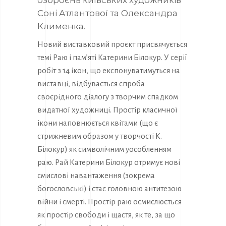
озброєнь київських художників
Соні Атлантової та Олександра
Клименка.
Новий виставковий проєкт присвячується
темі Раю і пам’яті Катерини Білокур. У серії
робіт з 14 ікон, що експонуватимуться на
виставці, відбувається спроба
своєрідного діалогу з творчим спадком
видатної художниці. Простір класичної
ікони наповнюється квітами (що є
стрижневим образом у творчості К.
Білокур) як символічним уособленням
раю. Рай Катерини Білокур отримує нові
смислові навантаження (зокрема
богословські) і стає головною антитезою
війни і смерті. Простір раю осмислюється
як простір свободи і щастя, як те, за що