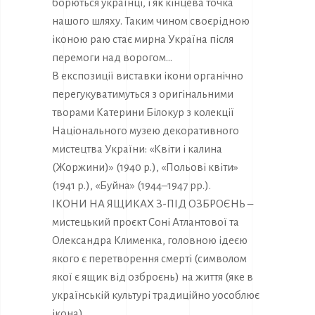
борються українці, і як кінцева точка
нашого шляху. Таким чином своєрідною
іконою раю стає мирна Україна після
перемоги над ворогом…
В експозиції виставки ікони органічно
перегукуватимуться з оригінальними
творами Катерини Білокур з колекції
Національного музею декоративного
мистецтва України: «Квіти і калина
(Жоржини)» (1940 р.), «Польові квіти»
(1941 р.), «Буйна» (1944–1947 рр.).
ІКОНИ НА ЯЩИКАХ З-ПІД ОЗБРОЄНЬ –
мистецький проєкт Соні Атлантової та
Олександра Клименка, головною ідеєю
якого є перетворення смерті (символом
якої є ящик від озброєнь) на життя (яке в
українській культурі традиційно уособлює
ікона).