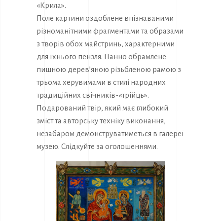
«Крила».
Поле картини оздоблене впізнаваними
різноманітними фрагментами та образами
з творів обох майстринь, характерними
для їхнього пензля. Панно обрамлене
пишною дерев’яною різьбленою рамою з
трьома херувимами в стилі народних
традиційних свічників-«трійць».
Подарований твір, який має глибокий
зміст та авторську техніку виконання,
незабаром демонструватиметься в галереї
музею. Слідкуйте за оголошеннями.