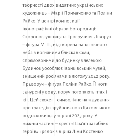
творчості двох видатних українських
художниць – Марії Примаченко та Поліни
Райко. У центрі композиції –
іконографічні образи Богородиці:
Скоропослушниця та Троєручиця. Ліворуч
– фігура М. П., відтворена на тлі нічного
неба з вогняними блискавками,
спрямованими до будинку з лелекою.
Будинок уособлює Іванківський музей,
знищений росіянами в лютому 2022 року.
Праворуч – фігура Поліни Райко. Її ноги
занурені у воду, поруч потопають птах і
кіт. Цей сюжет – символічне нагадування
про трагедію зруйнованого Каховського
водосховища у червні 2023 року. У
нижній частині – хрест «Пам’яті загиблих
героїв» і рядок з вірша Ліни Костенко