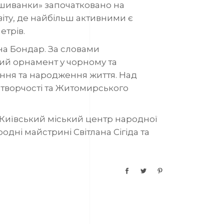
шиванки» започатковано на
світу, де найбільш активними є
етрів.
а Бондар. За словами
ий орнамент у чорному та
хання та народження життя. Над
творчості та Житомирського
Київський міський центр народної
одні майстрині Світлана Сігіда та