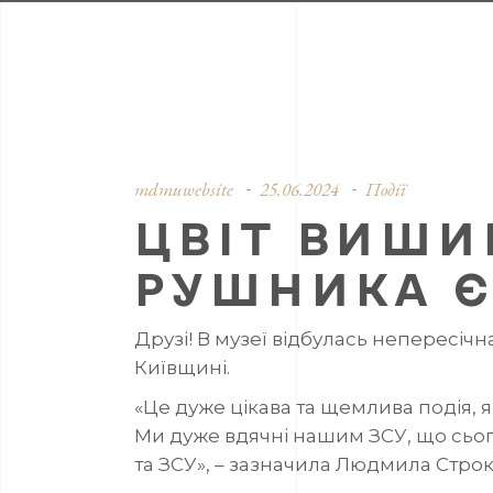
mdmuwebsite
25.06.2024
Події
ЦВІТ ВИШИ
РУШНИКА 
Друзі! В музеї відбулась непересі
Київщині.
«Це дуже цікава та щемлива подія, 
Ми дуже вдячні нашим ЗСУ, що сьо
та ЗСУ», – зазначила Людмила Стро