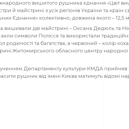
жнародного вишитого рушника єднання «Цвіт ви
три й майстрині з усіх регіонів України та країн 
ник Єднання» колективно, довжина якого – 12,5 м
вишивали дві майстрині – Оксана Дедюль та Нін
азили символи Полісся та використали традиційн
л родючості та багатства, а червоний – колір ко
рині Житомирського обласного центру народної 
орученням Департаменту культури КМДА прийняв
расити рушник від імені Києва матимуть відомі нар