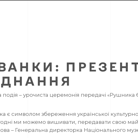
ВАНКИ: ПРЕЗЕН
ЄДНАННЯ
чна подія – урочиста церемонія передачі «Рушник
яка є символом збереження української культурн
годні ми можемо вишивати, передавати свою май
кова – Генеральна директорка Національного му