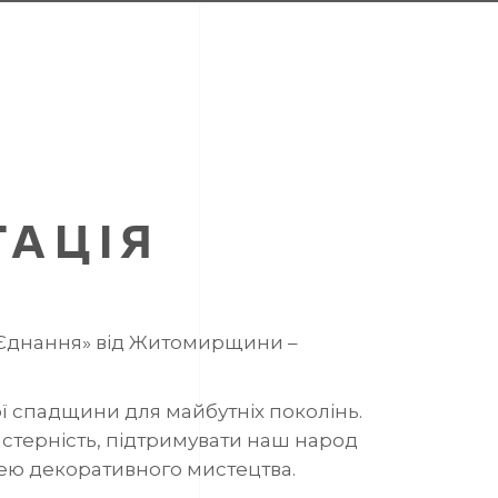
ТАЦІЯ
а Єднання» від Житомирщини –
ої спадщини для майбутніх поколінь.
стерність, підтримувати наш народ
зею декоративного мистецтва.