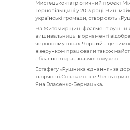
Мистецько-патріотичний проєкт Мі
Тернопільщині у 2013 році. Нині майс
українські громади, створюють «Руш
На Житомирщині фрагмент рушника 
вишивальниць, в орнаменті відобр
червоному тонах. Чорний – це симво
візерунком працювали також майст
обласного краєзнавчого музею.
Естафету «Рушника єднання» за д
творчості-Співоче поле
. Честь прик
Яна Власенко-Бернацька.