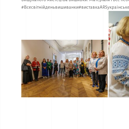
#Всесвітнійденьвишиванки
#виставкаARSукраїнськ