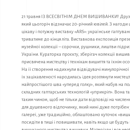
21 травня
ІЗ ВСЕСВІТНІМ ДНЕМ ВИШИВАНКИ!
Друз
який цьогоріч відзначає 20-річний ювілей. З нагоди 
цікаву і потужну виставку «ARS»: українське гаптуван
триватиме до кінця літа.
Виставкова експозиція презе
музейної колекції – сорочки, рушники, лиштви підри
України.
Кураторка проєкту, зберігач колекції виши
присвячена мистецтву і технікам вишиття та їхнім особ
На її створення надихнули відвідувачі минулорічно
їх зацікавленості народилась ідея розглянути мисте
найпростішого шва «уперед голку», який набув на по
складних гаптарських технологій «уприкріп».
Вона та
таким чином, щоб не тільки дати відповіді на численн
для душевного відпочинку, який нині дуже потрібен
галереї, уже традиційно, облаштовано куточок «виш
посидіти в тиші і повишивати, навіть якщо це будуть
вишуканого мистецтва вишивки. Матеріали і все необ