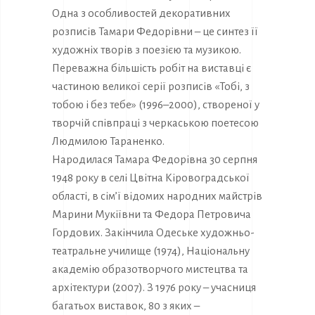
Одна з особливостей декоративних
розписів Тамари Федорівни – це синтез її
художніх творів з поезією та музикою.
Переважна більшість робіт на виставці є
частиною великої серії розписів «Тобі, з
тобою і без тебе» (1996–2000), створеної у
творчій співпраці з черкаською поетесою
Людмилою Тараненко.
Народилася Тамара Федорівна 30 серпня
1948 року в селі Цвітна Кіровоградської
області, в сім’ї відомих народних майстрів
Марини Мукіївни та Федора Петровича
Гордових. Закінчила Одеське художньо-
театральне училище (1974), Національну
академію образотворчого мистецтва та
архітектури (2007). З 1976 року – учасниця
багатьох виставок, 80 з яких –