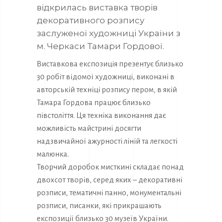
відкрилась виставка творів
декоративного розпису
заслуженої художниці України з
м. Черкаси Тамари Гордової.
Виставкова експозиція презентує близько
30 робіт відомої художниці, виконані в
авторській техніці розпису пером, в якій
Тамара Гордова працює близько
півстоліття. Ця техніка виконання дає
можливість майстрині досягти
надзвичайної ажурності ліній та легкості
малюнка.
Творчий доробок мисткині складає понад
двохсот творів, серед яких – декоративні
розписи, тематичні панно, монументальні
розписи, писанки, які прикрашають
експозиції близько 30 музеїв України.