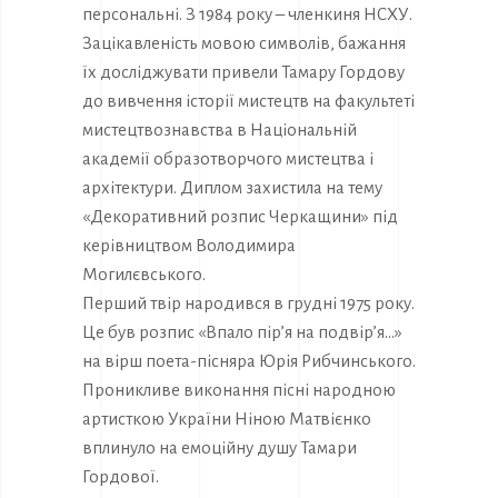
персональні. З 1984 року – членкиня НСХУ.
Зацікавленість мовою символів, бажання
їх досліджувати привели Тамару Гордову
до вивчення історії мистецтв на факультеті
мистецтвознавства в Національній
академії образотворчого мистецтва і
архітектури. Диплом захистила на тему
«Декоративний розпис Черкащини» під
керівництвом Володимира
Могилєвського.
Перший твір народився в грудні 1975 року.
Це був розпис «Впало пір’я на подвір’я…»
на вірш поета-пісняра Юрія Рибчинського.
Проникливе виконання пісні народною
артисткою України Ніною Матвієнко
вплинуло на емоційну душу Тамари
Гордової.