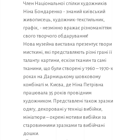
Член Національної спілки художників
Ніна Бондаренко - знаний київський
живописець, художник-текстильник,
графік, - незмінно вражає різноманіттям
свого творчого обдарування!
Нова музейна виставка презентує твори
мисткині, які представляють різні грані її
таланту: картини, ескізи тканин та самі
тканини, що були створені у 1960 – 1970-х
роках на Дарницькому шовковому
комбінаті м. Києва, де Ніна Петрівна
працювала 35 років провідним
художником. Представлені також зразки
одягу, декоровані у техніці вибійки,
мініатюри – окремі мотиви вибійки за
старовинними зразками та вибійчані
дошки.