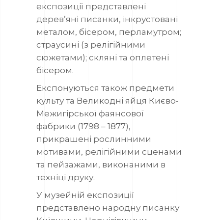
експозиції представлені
дерев’яні писанки, інкрустовані
металом, бісером, перламутром;
страусині (з релігійними
сюжетами); скляні та оплетені
бісером.
Експонуються також предмети
культу та Великодні яйця Києво-
Межигірської фаянсової
фабрики (1798 – 1877),
прикрашені рослинними
мотивами, релігійними сценами
та пейзажами, виконаними в
техніці друку.
У музейній експозиції
представлено народну писанку