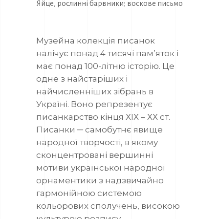
Яйце, рослинні барвники; воскове письмо
Музейна колекція писанок
налічує понад 4 тисячі пам’яток і
має понад 100-літню історію. Це
одне з найстаріших і
найчисленніших зібрань в
Україні. Воно репрезентує
писанкарство кінця ХІХ – ХХ ст.
Писанки ─ самобутнє явище
народної творчості, в якому
сконцентровані вершинні
мотиви української народної
орнаментики з надзвичайно
гармонійною системою
кольорових сполучень, високою
культурою розпису.