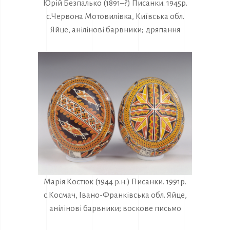
Юрій Безпалько (1891–?) Писанки. 1945р.
с.Червона Мотовилівка, Київська обл.
Яйце, анілінові барвники; дряпання
Марія Костюк (1944 р.н.) Писанки. 1991р.
с.Космач, Івано-Франківська обл. Яйце,
анілінові барвники; воскове письмо