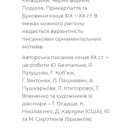
Київщини, Чернігівщини,
Поділля, Прикарпаття та
Буковини кінця ХІХ ─ ХХ ст. В
межах кожного регіону
надається варіантність
писанкових орнаментальних
мотивів.
Авторська писанка кінця ХХ ст. ─
це роботи Ю. Безпалька, Я.
Ратушняк, Г. Коб’юк,
Г. Вінтоняк, Л. Пашкевич, А.
Пушкарьова, Л. Ктиторової, Т.
Влененко та художників із
діаспори – Т. Осадци, К.
Ніколаєнко, Д. Карлуки (США), Ю.
та М. Сиротюків (Бразилія).