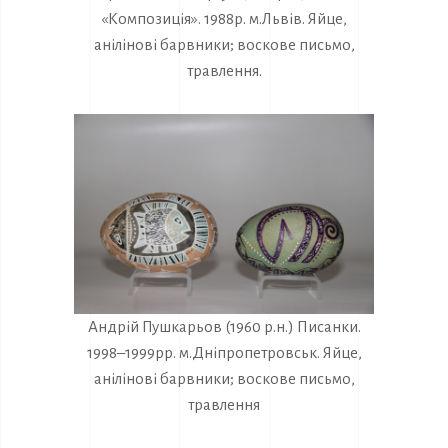
«Композиція». 1988р. м.Львів. Яйце,
анілінові барвники; воскове письмо,
травлення.
Андрій Пушкарьов (1960 р.н.) Писанки.
1998–1999рр. м.Дніпропетровськ. Яйце,
анілінові барвники; воскове письмо,
травлення