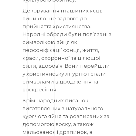
Декорування пташиних яєць
виникло ще задовго до
прийняття християнства.
Народні обряди були пов’язані з
символікою яйця як
персоніфікації сонця, життя,
краси, охоронної та цілющої
сили, здоров’я. Вони перейшли
у християнську літургію і стали
символами відродження та
воскресіння.
Крім народних писанок,
виготовлених з натурального
курячого яйця та розписаних за
допомогою воску, а також
мальованок і дряпинок, в