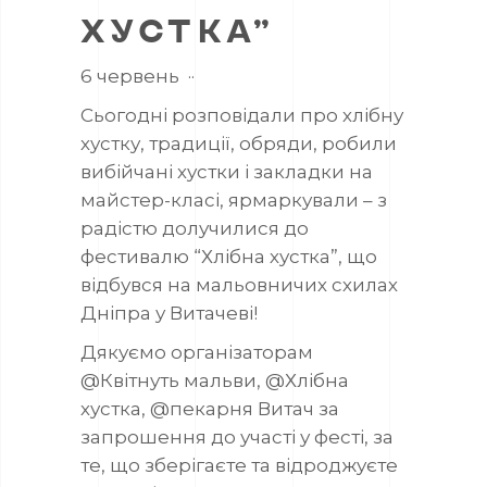
ХУСТКА”
6 червень
··
Сьогодні розповідали про хлібну
хустку, традиції, обряди, робили
вибійчані хустки і закладки на
майстер-класі, ярмаркували – з
радістю долучилися до
фестивалю “Хлібна хустка”, що
відбувся на мальовничих схилах
Дніпра у Витачеві!
Дякуємо організаторам
@Квітнуть мальви, @Хлібна
хустка, @пекарня Витач за
запрошення до участі у фесті, за
те, що зберігаєте та відроджуєте